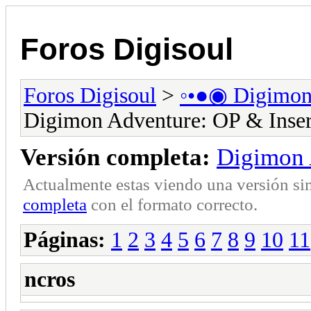
Foros Digisoul
Foros Digisoul
>
◦•●◉ Digimo
Digimon Adventure: OP & Inser
Versión completa:
Digimon 
Actualmente estas viendo una versión si
completa
con el formato correcto.
Páginas:
1
2
3
4
5
6
7
8
9
10
11
ncros