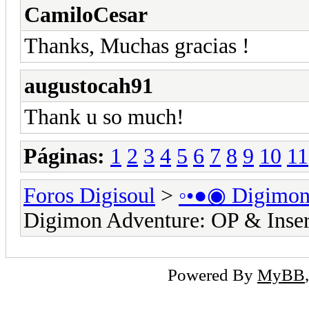
CamiloCesar
Thanks, Muchas gracias !
augustocah91
Thank u so much!
Páginas:
1
2
3
4
5
6
7
8
9
10
11
Foros Digisoul
>
◦•●◉ Digimo
Digimon Adventure: OP & Inser
Powered By
MyBB