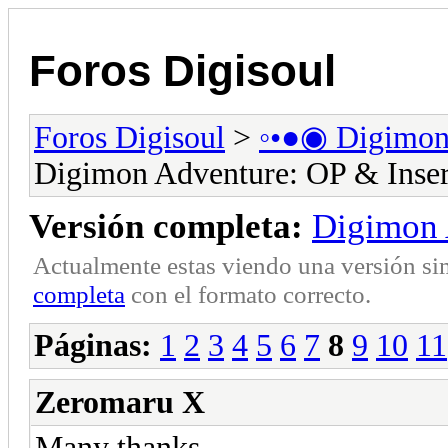
Foros Digisoul
Foros Digisoul
>
◦•●◉ Digimo
Digimon Adventure: OP & Inser
Versión completa:
Digimon 
Actualmente estas viendo una versión si
completa
con el formato correcto.
Páginas:
1
2
3
4
5
6
7
8
9
10
11
Zeromaru X
Many thanks