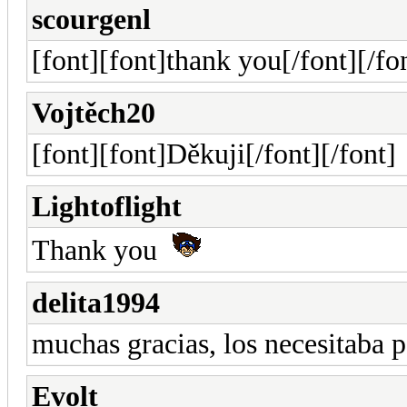
scourgenl
[font][font]thank you[/font][/fo
Vojtěch20
[font][font]Děkuji[/font][/font]
Lightoflight
Thank you
delita1994
muchas gracias, los necesitaba 
Evolt