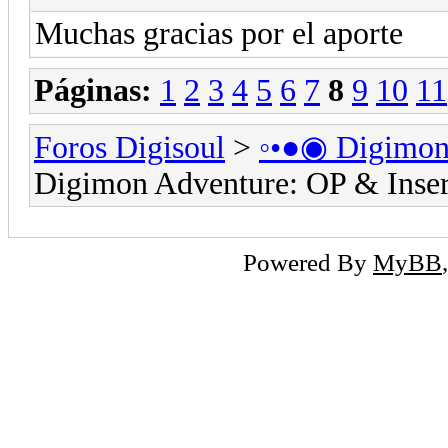
Muchas gracias por el aporte
Páginas:
1
2
3
4
5
6
7
8
9
10
11
Foros Digisoul
>
◦•●◉ Digimo
Digimon Adventure: OP & Inser
Powered By
MyBB