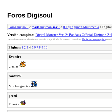
Foros Digisoul
Foros Digisoul
>
◦•●◉ Digimon ◉●•◦
>
[DD] Digimon Multimedia
> Digital
Versión completa:
Digital Monster Ver. 2: Bandai's Official Digimon Zu
Actualmente estas viendo una versión simplificada de nuestro contenido.
Ver la versión completa
con el
Páginas:
1
2
3
4
5
6
7
8
9
10
Evandro
gracias
cantex92
Muchas gracias
greed
Thanks