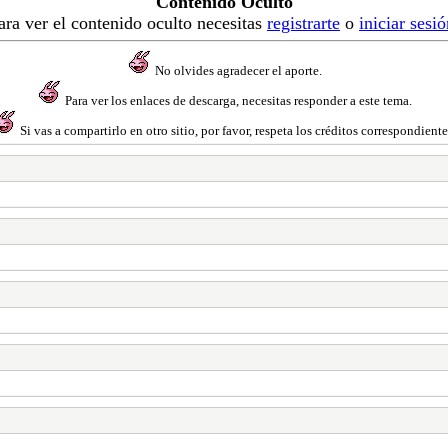
Contenido Oculto
ara ver el contenido oculto necesitas
registrarte
o
iniciar sesi
No olvides agradecer el aporte.
Para ver los enlaces de descarga, necesitas responder a este tema.
Si vas a compartirlo en otro sitio, por favor, respeta los créditos correspondiente