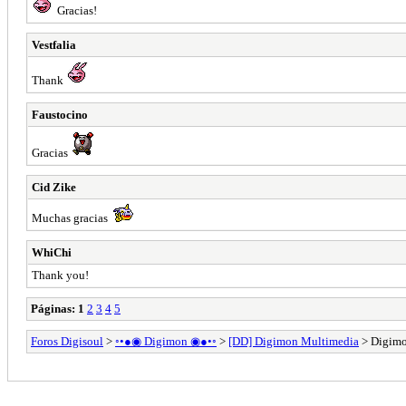
Gracias!
Vestfalia
Thank
Faustocino
Gracias
Cid Zike
Muchas gracias
WhiChi
Thank you!
Páginas:
1
2
3
4
5
Foros Digisoul
>
◦•●◉ Digimon ◉●•◦
>
[DD] Digimon Multimedia
> Digimo