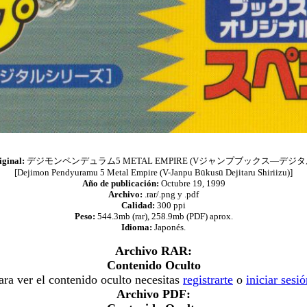
ginal:
デジモンペンデュラム5 METAL EMPIRE (Vジャンプブックス―デジ
[Dejimon Pendyuramu 5 Metal Empire (V-Janpu Būkusū Dejitaru Shiriizu)]
Año de publicación:
Octubre 19, 1999
Archivo:
.rar/.png y .pdf
Calidad:
300 ppi
Peso:
544.3mb (rar), 258.9mb (PDF) aprox.
Idioma:
Japonés.
Archivo RAR:
Contenido Oculto
ara ver el contenido oculto necesitas
registrarte
o
iniciar sesi
Archivo PDF: