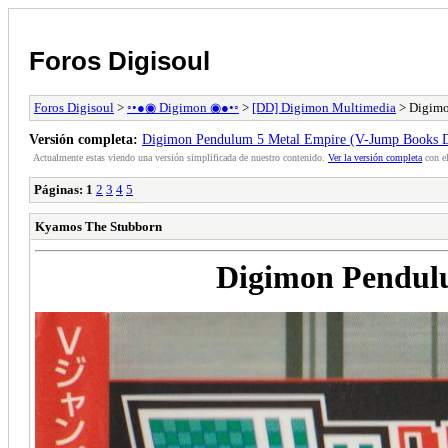
Foros Digisoul
Foros Digisoul
>
◦•●◉ Digimon ◉●•◦
>
[DD] Digimon Multimedia
> Digimo
Versión completa:
Digimon Pendulum 5 Metal Empire (V-Jump Books Di
Actualmente estas viendo una versión simplificada de nuestro contenido.
Ver la versión completa
con el
Páginas:
1
2
3
4
5
Kyamos The Stubborn
Digimon Pendulu