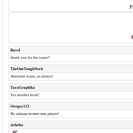
P
Ravel
thank you for the scans!!
TheOneToughNerd
Awesome scans, as always!
TaraGraphika
Yes another book!
iSergey123
Як завжди велике вам дякую!
sirhelio