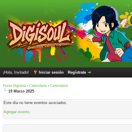
¡Hola, Invitado!
Iniciar sesión
Regístrate
Foros Digisoul
›
Calendario
›
Calendario
19 Marzo 2025
Este día no tiene eventos asociados.
Agregar evento
.