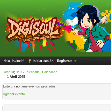
¡Hola, Invitado!
Iniciar sesión
Regístrate
Foros Digisoul
›
Calendario
›
Calendario
1 Abril 2025
Este día no tiene eventos asociados.
Agregar evento
.