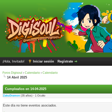
¡Hola, Invitado!
Iniciar sesión
Regístrate
Foros Digisoul
›
Calendario
›
Calendario
14 Abril 2025
Cumpleaños en 14-04-2025
ZakuDramon
(35 años) - 1 Oculto
Este día no tiene eventos asociados.