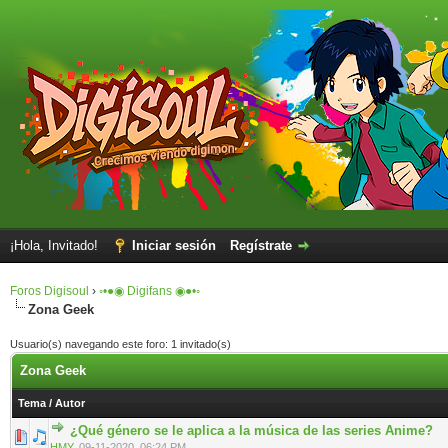
¡Hola, Invitado!
Iniciar sesión
Regístrate
Foros Digisoul
›
◦•●◉ Digifans ◉●•◦
Zona Geek
Usuario(s) navegando este foro: 1 invitado(s)
Zona Geek
Tema
/
Autor
¿Qué género se le aplica a la música de las series Anime?
0 voto(s) - Media 0 de 5
1
2
3
4
5
HMY
,
09-11-2020, 06:24 PM