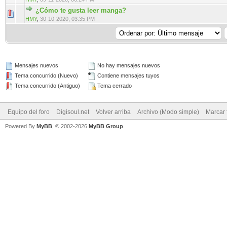
¿Cómo te gusta leer manga?
0 voto(s) - Media 0 de 5
1
2
3
4
5
HMY
,
30-10-2020, 03:35 PM
Mensajes nuevos
No hay mensajes nuevos
Tema concurrido (Nuevo)
Contiene mensajes tuyos
Tema concurrido (Antiguo)
Tema cerrado
Equipo del foro
Digisoul.net
Volver arriba
Archivo (Modo simple)
Marcar 
Powered By
MyBB
, © 2002-2026
MyBB Group
.