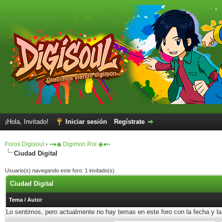
¡Hola, Invitado!
Iniciar sesión
Regístrate
Foros Digisoul
›
◦•●◉ Digimon Rol ◉●•◦
Ciudad Digital
Usuario(s) navegando este foro: 1 invitado(s)
Ciudad Digital
Tema
/
Autor
Lo sentimos, pero actualmente no hay temas en este foro con la fecha y la