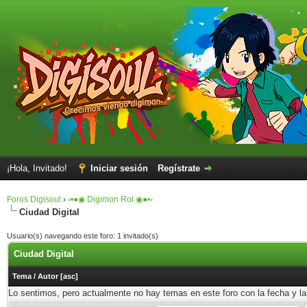
¡Hola, Invitado!
Iniciar sesión
Regístrate
Foros Digisoul
›
◦•●◉ Digimon Rol ◉●•◦
Ciudad Digital
Usuario(s) navegando este foro: 1 invitado(s)
Ciudad Digital
Tema
/
Autor
[
asc
]
Lo sentimos, pero actualmente no hay temas en este foro con la fecha y la