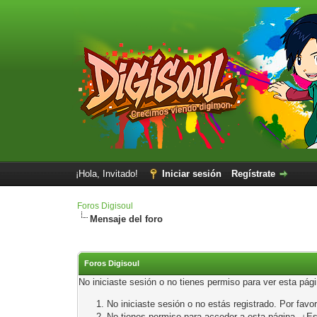
¡Hola, Invitado!
Iniciar sesión
Regístrate
Foros Digisoul
Mensaje del foro
Foros Digisoul
No iniciaste sesión o no tienes permiso para ver esta pág
No iniciaste sesión o no estás registrado. Por favor
No tienes permiso para acceder a esta página. ¿Está