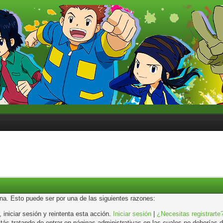
ina. Esto puede ser por una de las siguientes razones:
, iniciar sesión y reintenta esta acción.
Iniciar sesión
|
¿Necesitas registrarte
s tratando de entrar en páginas administrativas en las cuales no deberías de 