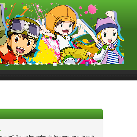
Lista de miembros
Calendario
Ayuda
?
estar? Revisa las reglas del foro para ver si te está