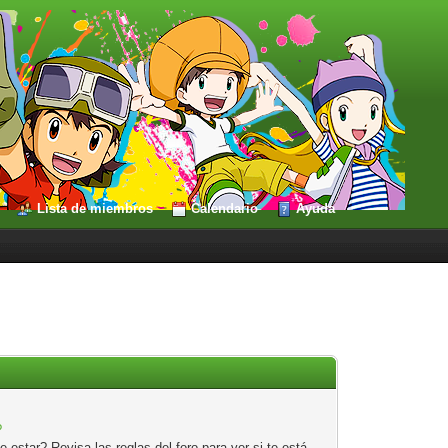
Lista de miembros
Calendario
Ayuda
?
estar? Revisa las reglas del foro para ver si te está