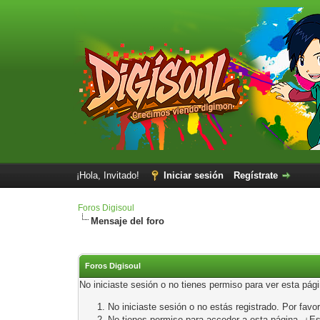
¡Hola, Invitado!
Iniciar sesión
Regístrate
Foros Digisoul
Mensaje del foro
Foros Digisoul
No iniciaste sesión o no tienes permiso para ver esta pág
No iniciaste sesión o no estás registrado. Por favor
No tienes permiso para acceder a esta página. ¿Está