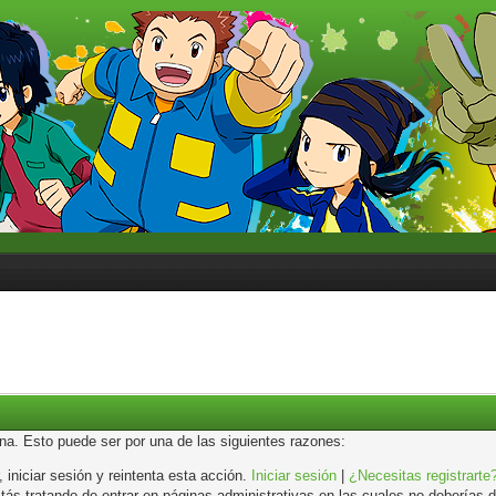
ina. Esto puede ser por una de las siguientes razones:
, iniciar sesión y reintenta esta acción.
Iniciar sesión
|
¿Necesitas registrarte
s tratando de entrar en páginas administrativas en las cuales no deberías de 