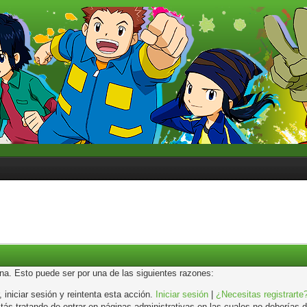
ina. Esto puede ser por una de las siguientes razones:
, iniciar sesión y reintenta esta acción.
Iniciar sesión
|
¿Necesitas registrarte
s tratando de entrar en páginas administrativas en las cuales no deberías de 