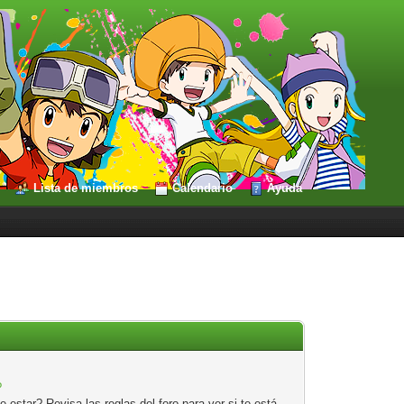
Lista de miembros
Calendario
Ayuda
?
estar? Revisa las reglas del foro para ver si te está