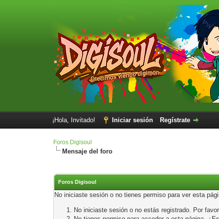
¡Hola, Invitado!
Iniciar sesión
Regístrate
Foros Digisoul
Mensaje del foro
Foros Digisoul
No iniciaste sesión o no tienes permiso para ver esta pág
No iniciaste sesión o no estás registrado. Por favor
No tienes permiso para acceder a esta página. ¿Está