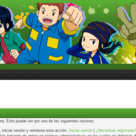
ina. Esto puede ser por una de las siguientes razones:
, iniciar sesión y reintenta esta acción.
Iniciar sesión
|
¿Necesitas registrarte
s tratando de entrar en páginas administrativas en las cuales no deberías de 