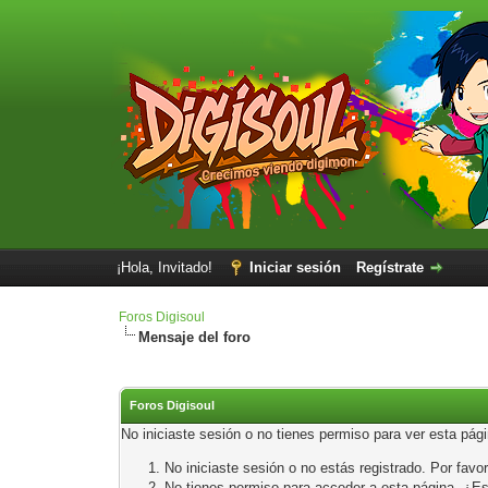
¡Hola, Invitado!
Iniciar sesión
Regístrate
Foros Digisoul
Mensaje del foro
Foros Digisoul
No iniciaste sesión o no tienes permiso para ver esta pág
No iniciaste sesión o no estás registrado. Por favor
No tienes permiso para acceder a esta página. ¿Está