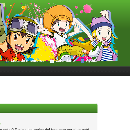
Lista de miembros
Calendario
Ayuda
?
estar? Revisa las reglas del foro para ver si te está