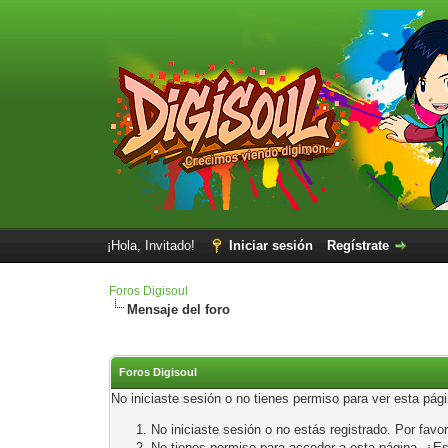
¡Hola, Invitado!
Iniciar sesión
Regístrate
Foros Digisoul
Mensaje del foro
Foros Digisoul
No iniciaste sesión o no tienes permiso para ver esta pág
No iniciaste sesión o no estás registrado. Por favor
No tienes permiso para acceder a esta página. ¿Está