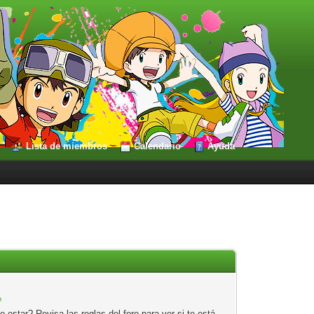
Lista de miembros
Calendario
Ayuda
?
estar? Revisa las reglas del foro para ver si te está