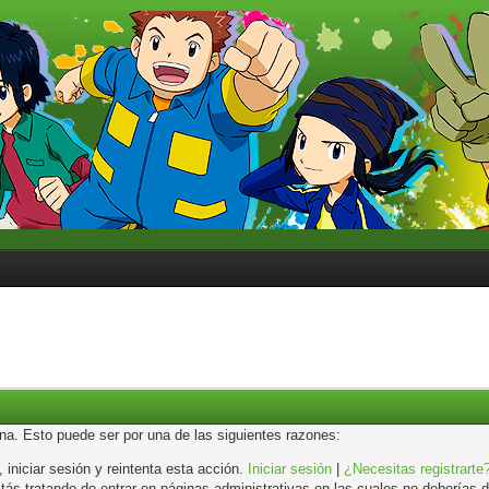
ina. Esto puede ser por una de las siguientes razones:
, iniciar sesión y reintenta esta acción.
Iniciar sesión
|
¿Necesitas registrarte
s tratando de entrar en páginas administrativas en las cuales no deberías de 