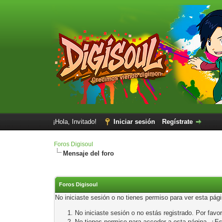
¡Hola, Invitado!
Iniciar sesión
Regístrate
Foros Digisoul
Mensaje del foro
Foros Digisoul
No iniciaste sesión o no tienes permiso para ver esta pág
No iniciaste sesión o no estás registrado. Por favor
No tienes permiso para acceder a esta página. ¿Está