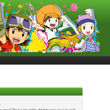
Lista de miembros
Calendario
Ayuda
?
estar? Revisa las reglas del foro para ver si te está