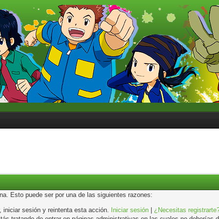
ina. Esto puede ser por una de las siguientes razones:
, iniciar sesión y reintenta esta acción.
Iniciar sesión
|
¿Necesitas registrarte
s tratando de entrar en páginas administrativas en las cuales no deberías de 