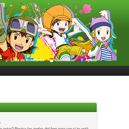
Lista de miembros
Calendario
Ayuda
?
estar? Revisa las reglas del foro para ver si te está