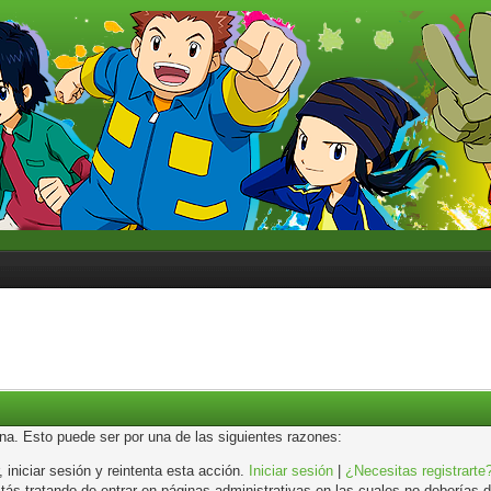
ina. Esto puede ser por una de las siguientes razones:
, iniciar sesión y reintenta esta acción.
Iniciar sesión
|
¿Necesitas registrarte
s tratando de entrar en páginas administrativas en las cuales no deberías de 