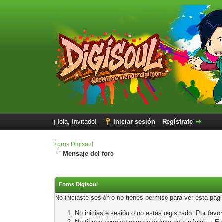
¡Hola, Invitado!
Iniciar sesión
Regístrate
Foros Digisoul
Mensaje del foro
Foros Digisoul
No iniciaste sesión o no tienes permiso para ver esta pág
No iniciaste sesión o no estás registrado. Por favor
No tienes permiso para acceder a esta página. ¿Está