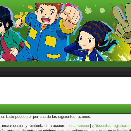
ina. Esto puede ser por una de las siguientes razones:
, iniciar sesión y reintenta esta acción.
Iniciar sesión
|
¿Necesitas registrarte
s tratando de entrar en páginas administrativas en las cuales no deberías de 