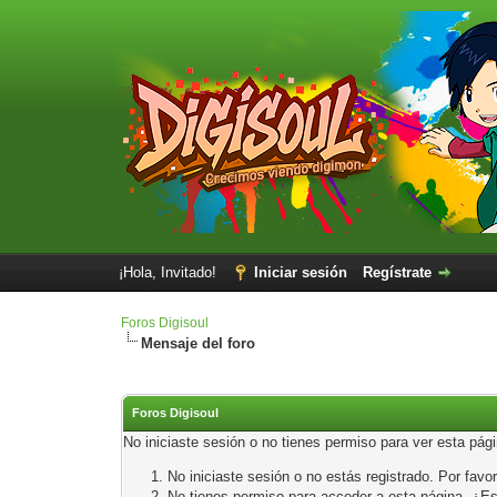
¡Hola, Invitado!
Iniciar sesión
Regístrate
Foros Digisoul
Mensaje del foro
Foros Digisoul
No iniciaste sesión o no tienes permiso para ver esta pág
No iniciaste sesión o no estás registrado. Por favor
No tienes permiso para acceder a esta página. ¿Está