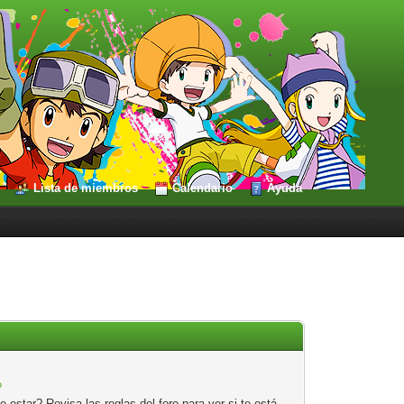
Lista de miembros
Calendario
Ayuda
?
estar? Revisa las reglas del foro para ver si te está