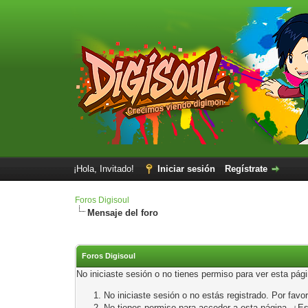
¡Hola, Invitado!
Iniciar sesión
Regístrate
Foros Digisoul
Mensaje del foro
Foros Digisoul
No iniciaste sesión o no tienes permiso para ver esta pág
No iniciaste sesión o no estás registrado. Por favor
No tienes permiso para acceder a esta página. ¿Está