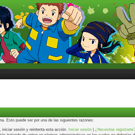
ina. Esto puede ser por una de las siguientes razones:
, iniciar sesión y reintenta esta acción.
Iniciar sesión
|
¿Necesitas registrarte
s tratando de entrar en páginas administrativas en las cuales no deberías de 