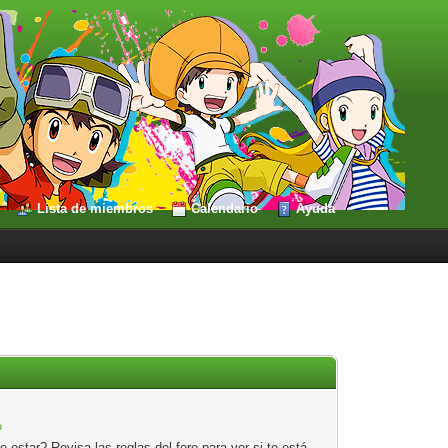
Lista de miembros
Calendario
Ayuda
?
estar? Revisa las reglas del foro para ver si te está