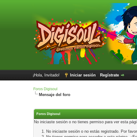
¡Hola, Invitado!
Iniciar sesión
Regístrate
Foros Digisoul
Mensaje del foro
Foros Digisoul
No iniciaste sesión o no tienes permiso para ver esta pág
No iniciaste sesión o no estás registrado. Por favor
No tienes permiso para acceder a esta página. ¿Está