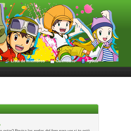
Lista de miembros
Calendario
Ayuda
?
estar? Revisa las reglas del foro para ver si te está