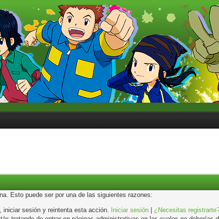
ina. Esto puede ser por una de las siguientes razones:
, iniciar sesión y reintenta esta acción.
Iniciar sesión
|
¿Necesitas registrarte
s tratando de entrar en páginas administrativas en las cuales no deberías de 