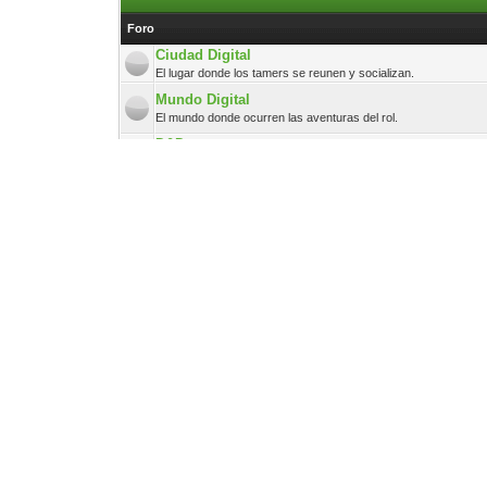
Foro
Ciudad Digital
El lugar donde los tamers se reunen y socializan.
Mundo Digital
El mundo donde ocurren las aventuras del rol.
D&D
Rol basado en el juego de rol original
◦•●◉ Digifans ◉●•◦
Foro
Anime & Manga
Todo lo relacionado al mundo del anime, y manga, va aquí.
FanArt's & Arte Digital
¿Sabes dibujar? ¿Eres bueno diseñando? Foro para los amantes
Fanfiction
Si disfrutas de escribir historias, este es tu lugar.
Zona Geek
Temas tecnológicos, software, gadgets, apps y relacionados c
Off Topic ~