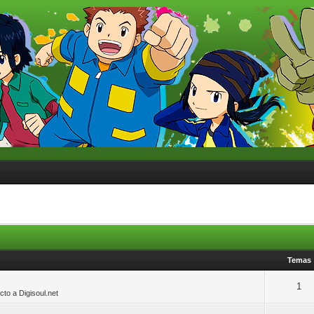
Temas
1
o a Digisoul.net