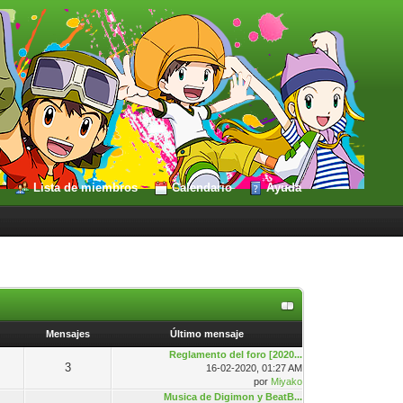
Lista de miembros
Calendario
Ayuda
Mensajes
Último mensaje
Reglamento del foro [2020...
3
16-02-2020, 01:27 AM
por
Miyako
Musica de Digimon y BeatB...