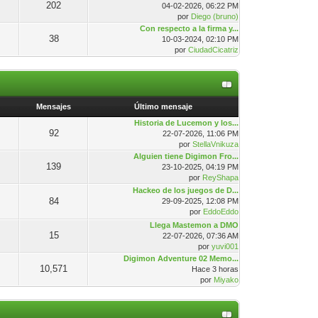
202
04-02-2026, 06:22 PM
por
Diego (bruno)
Con respecto a la firma y...
38
10-03-2024, 02:10 PM
por
CiudadCicatriz
Mensajes
Último mensaje
Historia de Lucemon y los...
92
22-07-2026, 11:06 PM
por
StellaVnikuza
Alguien tiene Digimon Fro...
139
23-10-2025, 04:19 PM
por
ReyShapa
Hackeo de los juegos de D...
84
29-09-2025, 12:08 PM
por
EddoEddo
Llega Mastemon a DMO
15
22-07-2026, 07:36 AM
por
yuvi001
Digimon Adventure 02 Memo...
10,571
Hace 3 horas
por
Miyako