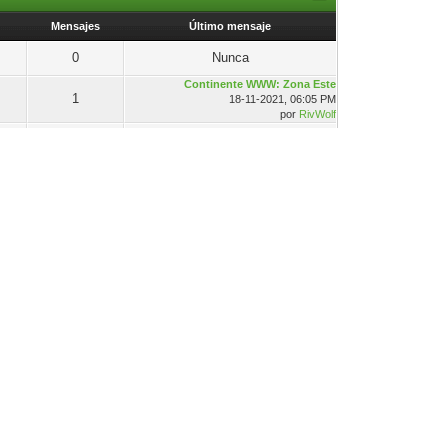
Mensajes
Último mensaje
0
Nunca
Continente WWW: Zona Este
1
18-11-2021, 06:05 PM
por
RivWolf
0
Nunca
Mensajes
Último mensaje
[Drive] Yokai Watch Shado...
13
03-10-2021, 05:56 PM
por
Legarad
Digimon dibujados por Ciu...
31
06-05-2024, 02:58 PM
por
CiudadCicatriz
Micro relatos de monstruo...
18
17-08-2023, 09:59 PM
por
♪Gurolo
¿Cómo te gusta leer manga...
9
14-05-2024, 02:43 AM
por
manuelgorallas
memes