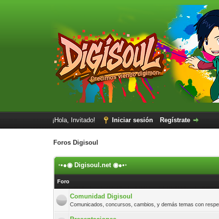
¡Hola, Invitado!
Iniciar sesión
Regístrate
Foros Digisoul
◦•●◉ Digisoul.net ◉●•◦
Foro
Comunidad Digisoul
Comunicados, concursos, cambios, y demás temas con respect