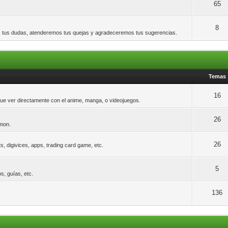
65
8
os tus dudas, atenderemos tus quejas y agradeceremos tus sugerencias.
Temas
16
que ver directamente con el anime, manga, o videojuegos.
26
imon.
26
, digivices, apps, trading card game, etc.
5
s, guías, etc.
136