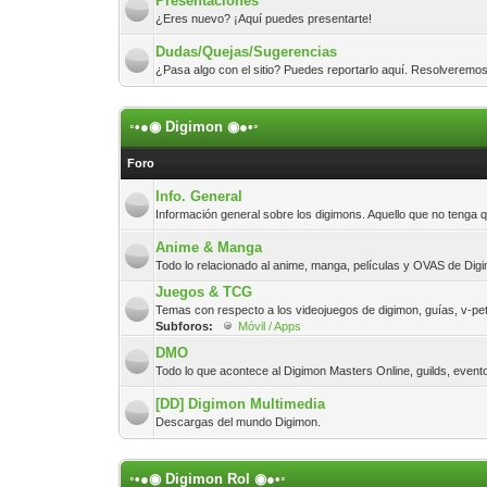
Presentaciones
¿Eres nuevo? ¡Aquí puedes presentarte!
Dudas/Quejas/Sugerencias
¿Pasa algo con el sitio? Puedes reportarlo aquí. Resolverem
◦•●◉ Digimon ◉●•◦
Foro
Info. General
Información general sobre los digimons. Aquello que no tenga 
Anime & Manga
Todo lo relacionado al anime, manga, películas y OVAS de Dig
Juegos & TCG
Temas con respecto a los videojuegos de digimon, guías, v-pets
Subforos:
Móvil / Apps
DMO
Todo lo que acontece al Digimon Masters Online, guilds, evento
[DD] Digimon Multimedia
Descargas del mundo Digimon.
◦•●◉ Digimon Rol ◉●•◦