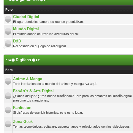
Foro
Ciudad Digital
El lugar donde los tamers se reunen y socializan.
Mundo Digital
El mundo donde ocurren las aventuras del rol.
D&D
Rol basado en el juego de rol original
◦•●◉ Digifans ◉●•◦
Foro
Anime & Manga
Todo lo relacionado al mundo del anime, y manga, va aquí.
FanArt's & Arte Digital
¿Sabes dibujar? ¿Eres bueno diseñando? Foro para los amantes del diseño digital:
presume tus creaciones.
Fanfiction
Si disfrutas de escribir historias, este es tu lugar.
Zona Geek
Temas tecnológicos, software, gadgets, apps y relacionados con los videojuegos.