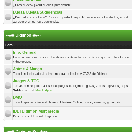
Presentaciones
¿Eres nuevo? ¡Aquí puedes presentarte!
Dudas/Quejas/Sugerencias
¿Pasa algo con el sitio? Puedes reportarlo aquí. Resolveremos tus dudas, atender
agradeceremos tus sugerencias.
◦•●◉ Digimon ◉●•◦
Foro
Info. General
Información general sobre los digimons. Aquello que no tenga que ver directamente
videojuegos.
Anime & Manga
Todo lo relacionado al anime, manga, películas y OVAS de Digimon.
Juegos & TCG
Temas con respecto a los videojuegos de digimon, guías, v-pets, digivices, apps, t
Subforos:
Móvil / Apps
DMO
Todo lo que acontece al Digimon Masters Online, guilds, eventos, guías, etc.
[DD] Digimon Multimedia
Descargas del mundo Digimon.
◦•●◉ Digimon Rol ◉●•◦