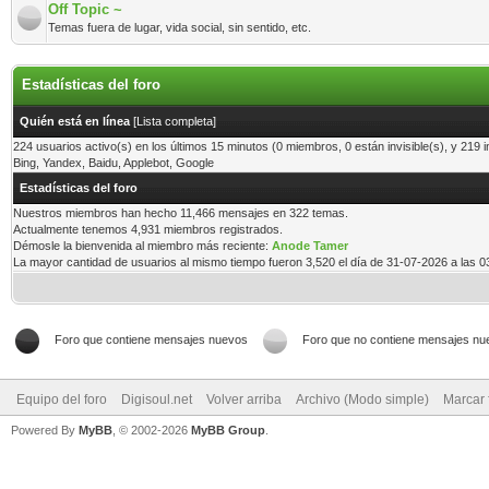
Off Topic ~
Temas fuera de lugar, vida social, sin sentido, etc.
Estadísticas del foro
Quién está en línea
[
Lista completa
]
224 usuarios activo(s) en los últimos 15 minutos (0 miembros, 0 están invisible(s), y 219 i
Bing, Yandex, Baidu, Applebot, Google
Estadísticas del foro
Nuestros miembros han hecho 11,466 mensajes en 322 temas.
Actualmente tenemos 4,931 miembros registrados.
Démosle la bienvenida al miembro más reciente:
Anode Tamer
La mayor cantidad de usuarios al mismo tiempo fueron 3,520 el día de 31-07-2026 a las 
Foro que contiene mensajes nuevos
Foro que no contiene mensajes nu
Equipo del foro
Digisoul.net
Volver arriba
Archivo (Modo simple)
Marcar 
Powered By
MyBB
, © 2002-2026
MyBB Group
.