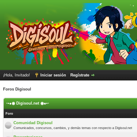
¡Hola, Invitado!
Iniciar sesión
Regístrate
Foros Digisoul
◦•●◉ Digisoul.net ◉●•◦
Foro
Comunidad Digisoul
Comunicados, concursos, cambios, y demás temas con respecto a Digisoul.net