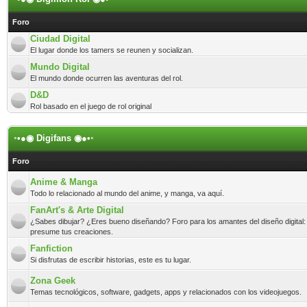
Foro
Ciudad Digital
El lugar donde los tamers se reunen y socializan.
Mundo Digital
El mundo donde ocurren las aventuras del rol.
D&D
Rol basado en el juego de rol original
◦•●◉ Digifans ◉●•◦
Foro
Anime & Manga
Todo lo relacionado al mundo del anime, y manga, va aquí.
FanArt's & Arte Digital
¿Sabes dibujar? ¿Eres bueno diseñando? Foro para los amantes del diseño digital:
presume tus creaciones.
Fanfiction
Si disfrutas de escribir historias, este es tu lugar.
Zona Geek
Temas tecnológicos, software, gadgets, apps y relacionados con los videojuegos.