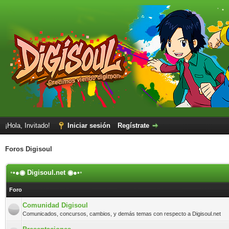
¡Hola, Invitado!
Iniciar sesión
Regístrate
Foros Digisoul
◦•●◉ Digisoul.net ◉●•◦
Foro
Comunidad Digisoul
Comunicados, concursos, cambios, y demás temas con respecto a Digisoul.net