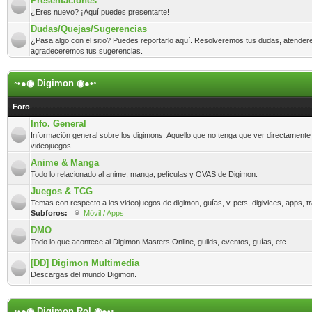
Presentaciones
¿Eres nuevo? ¡Aquí puedes presentarte!
Dudas/Quejas/Sugerencias
¿Pasa algo con el sitio? Puedes reportarlo aquí. Resolveremos tus dudas, atender
agradeceremos tus sugerencias.
◦•●◉ Digimon ◉●•◦
Foro
Info. General
Información general sobre los digimons. Aquello que no tenga que ver directamente
videojuegos.
Anime & Manga
Todo lo relacionado al anime, manga, películas y OVAS de Digimon.
Juegos & TCG
Temas con respecto a los videojuegos de digimon, guías, v-pets, digivices, apps, t
Subforos:
Móvil / Apps
DMO
Todo lo que acontece al Digimon Masters Online, guilds, eventos, guías, etc.
[DD] Digimon Multimedia
Descargas del mundo Digimon.
◦•●◉ Digimon Rol ◉●•◦