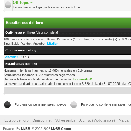
Off Topic ~
Temas fuera de lugar, vida social, sin sentido, etc.
Estadísticas del foro
Quién está en línea
[
Lista completa
]
188 usuarios activo(s) en los últimos 15 minutos (1 miembro, 0 están invisible(s), y 183 in
Bing, Baidu, Yandex, Applebot,
Lifallen
Cumpleaños de hoy
Sandwich03
(27)
Estadísticas del foro
Nuestros miembros han hecho 11,466 mensajes en 319 temas.
Actualmente tenemos 4,932 miembros registrados.
Démosle la bienvenida al miembro más reciente:
IcoolemilioX
La mayor cantidad de usuarios al mismo tiempo fueron 3,520 el día de 31-07-2026 a las 
Foro que contiene mensajes nuevos
Foro que no contiene mensajes nu
Equipo del foro
Digisoul.net
Volver arriba
Archivo (Modo simple)
Marcar 
Powered By
MyBB
, © 2002-2026
MyBB Group
.