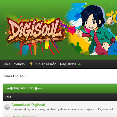
¡Hola, Invitado!
Iniciar sesión
Regístrate
Foros Digisoul
◦•●◉ Digisoul.net ◉●•◦
Foro
Comunidad Digisoul
Comunicados, concursos, cambios, y demás temas con respecto a Digisoul.net