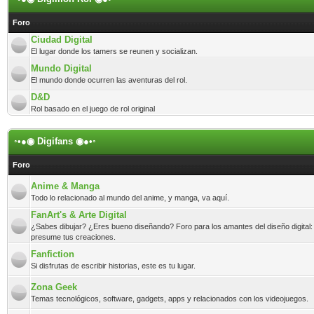
Foro
Ciudad Digital
El lugar donde los tamers se reunen y socializan.
Mundo Digital
El mundo donde ocurren las aventuras del rol.
D&D
Rol basado en el juego de rol original
◦•●◉ Digifans ◉●•◦
Foro
Anime & Manga
Todo lo relacionado al mundo del anime, y manga, va aquí.
FanArt's & Arte Digital
¿Sabes dibujar? ¿Eres bueno diseñando? Foro para los amantes del diseño digital:
presume tus creaciones.
Fanfiction
Si disfrutas de escribir historias, este es tu lugar.
Zona Geek
Temas tecnológicos, software, gadgets, apps y relacionados con los videojuegos.