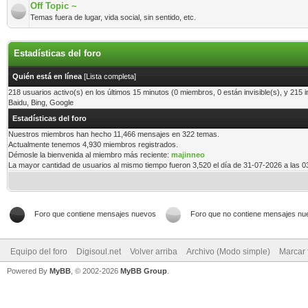
Off Topic ~
Temas fuera de lugar, vida social, sin sentido, etc.
Estadísticas del foro
Quién está en línea
[
Lista completa
]
218 usuarios activo(s) en los últimos 15 minutos (0 miembros, 0 están invisible(s), y 215 i
Baidu, Bing, Google
Estadísticas del foro
Nuestros miembros han hecho 11,466 mensajes en 322 temas.
Actualmente tenemos 4,930 miembros registrados.
Démosle la bienvenida al miembro más reciente:
majinneo
La mayor cantidad de usuarios al mismo tiempo fueron 3,520 el día de 31-07-2026 a las 
Foro que contiene mensajes nuevos
Foro que no contiene mensajes nu
Equipo del foro
Digisoul.net
Volver arriba
Archivo (Modo simple)
Marcar 
Powered By
MyBB
, © 2002-2026
MyBB Group
.