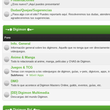
Presentaciones
¿Eres nuevo? ¡Aquí puedes presentarte!
Dudas/Quejas/Sugerencias
¿Pasa algo con el sitio? Puedes reportarlo aquí. Resolveremos tus dudas, atender
agradeceremos tus sugerencias.
◦•●◉ Digimon ◉●•◦
Foro
Info. General
Información general sobre los digimons. Aquello que no tenga que ver directamente
videojuegos.
Anime & Manga
Todo lo relacionado al anime, manga, películas y OVAS de Digimon.
Juegos & TCG
Temas con respecto a los videojuegos de digimon, guías, v-pets, digivices, apps, t
Subforos:
Móvil / Apps
DMO
Todo lo que acontece al Digimon Masters Online, guilds, eventos, guías, etc.
[DD] Digimon Multimedia
Descargas del mundo Digimon.
◦•●◉ Digimon Rol ◉●•◦