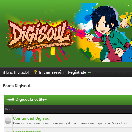
¡Hola, Invitado!
Iniciar sesión
Regístrate
Foros Digisoul
◦•●◉ Digisoul.net ◉●•◦
Foro
Comunidad Digisoul
Comunicados, concursos, cambios, y demás temas con respecto a Digisoul.net