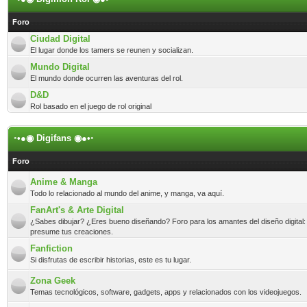
Foro
Ciudad Digital
El lugar donde los tamers se reunen y socializan.
Mundo Digital
El mundo donde ocurren las aventuras del rol.
D&D
Rol basado en el juego de rol original
◦•●◉ Digifans ◉●•◦
Foro
Anime & Manga
Todo lo relacionado al mundo del anime, y manga, va aquí.
FanArt's & Arte Digital
¿Sabes dibujar? ¿Eres bueno diseñando? Foro para los amantes del diseño digital:
presume tus creaciones.
Fanfiction
Si disfrutas de escribir historias, este es tu lugar.
Zona Geek
Temas tecnológicos, software, gadgets, apps y relacionados con los videojuegos.