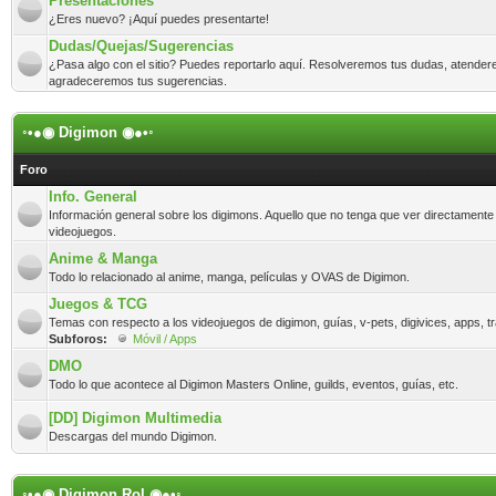
Presentaciones
¿Eres nuevo? ¡Aquí puedes presentarte!
Dudas/Quejas/Sugerencias
¿Pasa algo con el sitio? Puedes reportarlo aquí. Resolveremos tus dudas, atender
agradeceremos tus sugerencias.
◦•●◉ Digimon ◉●•◦
Foro
Info. General
Información general sobre los digimons. Aquello que no tenga que ver directamente
videojuegos.
Anime & Manga
Todo lo relacionado al anime, manga, películas y OVAS de Digimon.
Juegos & TCG
Temas con respecto a los videojuegos de digimon, guías, v-pets, digivices, apps, t
Subforos:
Móvil / Apps
DMO
Todo lo que acontece al Digimon Masters Online, guilds, eventos, guías, etc.
[DD] Digimon Multimedia
Descargas del mundo Digimon.
◦•●◉ Digimon Rol ◉●•◦