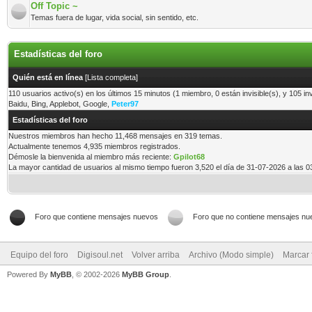
Off Topic ~
Temas fuera de lugar, vida social, sin sentido, etc.
Estadísticas del foro
Quién está en línea
[
Lista completa
]
110 usuarios activo(s) en los últimos 15 minutos (1 miembro, 0 están invisible(s), y 105 in
Baidu, Bing, Applebot, Google,
Peter97
Estadísticas del foro
Nuestros miembros han hecho 11,468 mensajes en 319 temas.
Actualmente tenemos 4,935 miembros registrados.
Démosle la bienvenida al miembro más reciente:
Gpilot68
La mayor cantidad de usuarios al mismo tiempo fueron 3,520 el día de 31-07-2026 a las 
Foro que contiene mensajes nuevos
Foro que no contiene mensajes nu
Equipo del foro
Digisoul.net
Volver arriba
Archivo (Modo simple)
Marcar 
Powered By
MyBB
, © 2002-2026
MyBB Group
.