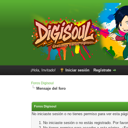
¡Hola, Invitado!
Iniciar sesión
Regístrate
Foros Digisoul
Mensaje del foro
Foros Digisoul
No iniciaste sesión o no tienes permiso para ver esta pág
No iniciaste sesión o no estás registrado. Por favor
No tienes permiso para acceder a esta página. ¿Está