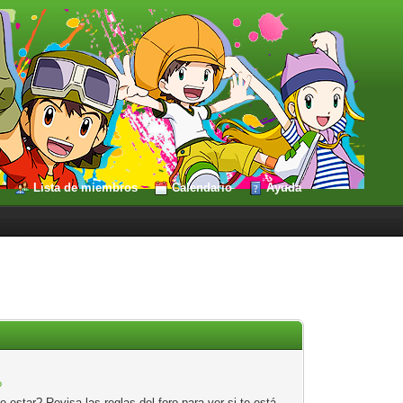
Lista de miembros
Calendario
Ayuda
?
estar? Revisa las reglas del foro para ver si te está