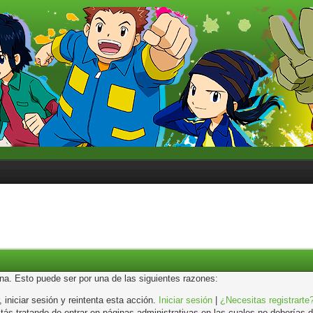
ina. Esto puede ser por una de las siguientes razones:
, iniciar sesión y reintenta esta acción.
Iniciar sesión
|
¿Necesitas registrarte
s tratando de entrar en páginas administrativas en las cuales no deberías de 