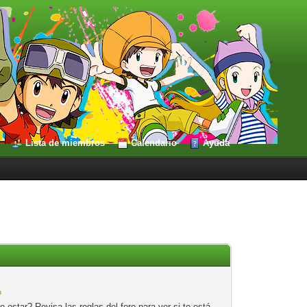
Lista de miembros
Calendario
Ayuda
?
estar? Revisa las reglas del foro para ver si te está