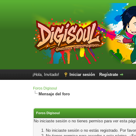
¡Hola, Invitado!
Iniciar sesión
Regístrate
Foros Digisoul
Mensaje del foro
Foros Digisoul
No iniciaste sesión o no tienes permiso para ver esta pág
No iniciaste sesión o no estás registrado. Por favor
No tienes permiso para acceder a esta página. ¿Está