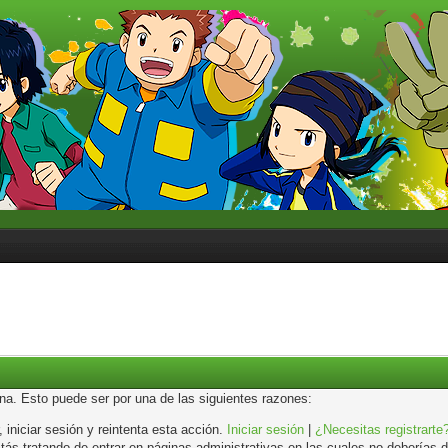
ina. Esto puede ser por una de las siguientes razones:
, iniciar sesión y reintenta esta acción.
Iniciar sesión
|
¿Necesitas registrarte
s tratando de entrar en páginas administrativas en las cuales no deberías de 