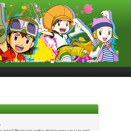
Lista de miembros
Calendario
Ayuda
?
estar? Revisa las reglas del foro para ver si te está