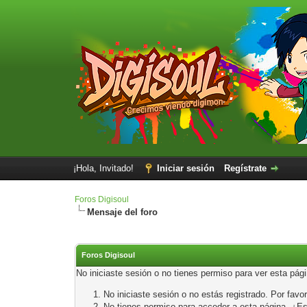
¡Hola, Invitado!
Iniciar sesión
Regístrate
Foros Digisoul
Mensaje del foro
Foros Digisoul
No iniciaste sesión o no tienes permiso para ver esta pág
No iniciaste sesión o no estás registrado. Por favor
No tienes permiso para acceder a esta página. ¿Está