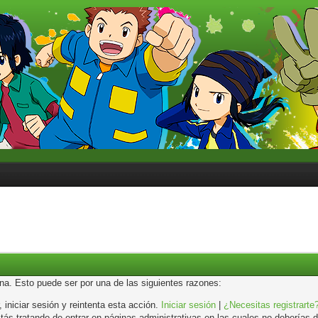
ina. Esto puede ser por una de las siguientes razones:
, iniciar sesión y reintenta esta acción.
Iniciar sesión
|
¿Necesitas registrarte
s tratando de entrar en páginas administrativas en las cuales no deberías de 