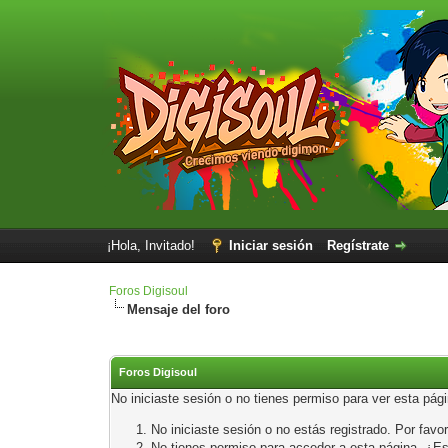
¡Hola, Invitado!
Iniciar sesión
Regístrate
Foros Digisoul
Mensaje del foro
Foros Digisoul
No iniciaste sesión o no tienes permiso para ver esta pág
No iniciaste sesión o no estás registrado. Por favor
No tienes permiso para acceder a esta página. ¿Está