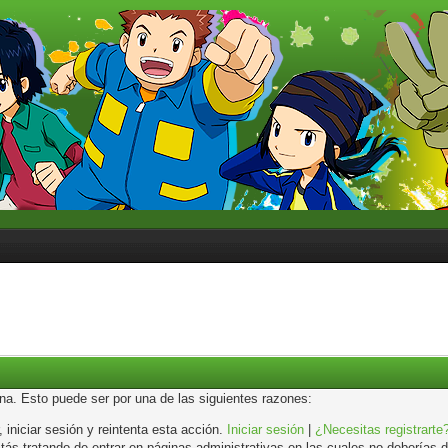
ina. Esto puede ser por una de las siguientes razones:
, iniciar sesión y reintenta esta acción.
Iniciar sesión
|
¿Necesitas registrarte
s tratando de entrar en páginas administrativas en las cuales no deberías de 