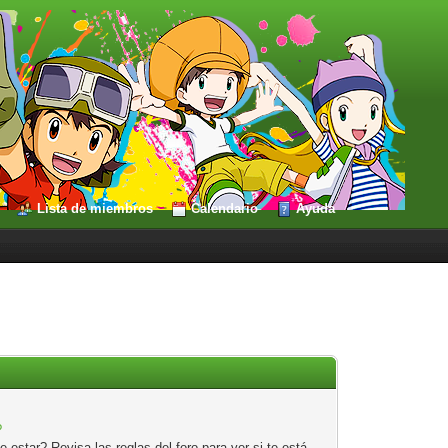
Lista de miembros
Calendario
Ayuda
?
estar? Revisa las reglas del foro para ver si te está