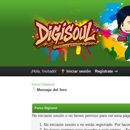
¡Hola, Invitado!
Iniciar sesión
Regístrate
Foros Digisoul
Mensaje del foro
Foros Digisoul
No iniciaste sesión o no tienes permiso para ver esta pág
No iniciaste sesión o no estás registrado. Por favor
No tienes permiso para acceder a esta página. ¿Está