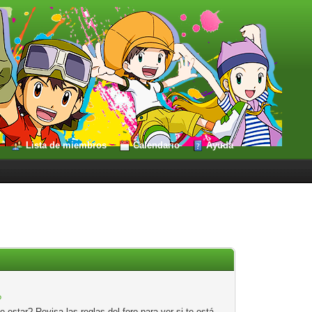
Lista de miembros
Calendario
Ayuda
?
estar? Revisa las reglas del foro para ver si te está