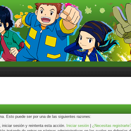
ina. Esto puede ser por una de las siguientes razones:
, iniciar sesión y reintenta esta acción.
Iniciar sesión
|
¿Necesitas registrarte
s tratando de entrar en páginas administrativas en las cuales no deberías de 