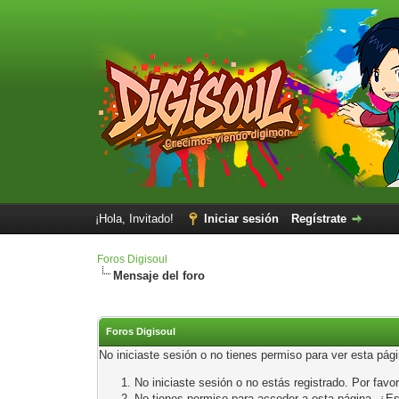
¡Hola, Invitado!
Iniciar sesión
Regístrate
Foros Digisoul
Mensaje del foro
Foros Digisoul
No iniciaste sesión o no tienes permiso para ver esta pág
No iniciaste sesión o no estás registrado. Por favor
No tienes permiso para acceder a esta página. ¿Está