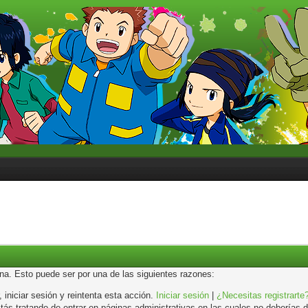
ina. Esto puede ser por una de las siguientes razones:
, iniciar sesión y reintenta esta acción.
Iniciar sesión
|
¿Necesitas registrarte
s tratando de entrar en páginas administrativas en las cuales no deberías de 