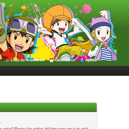
Lista de miembros
Calendario
Ayuda
?
estar? Revisa las reglas del foro para ver si te está