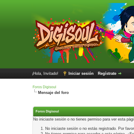
¡Hola, Invitado!
Iniciar sesión
Regístrate
Foros Digisoul
Mensaje del foro
Foros Digisoul
No iniciaste sesión o no tienes permiso para ver esta pág
No iniciaste sesión o no estás registrado. Por favor
No tienes permiso para acceder a esta página. ¿Está