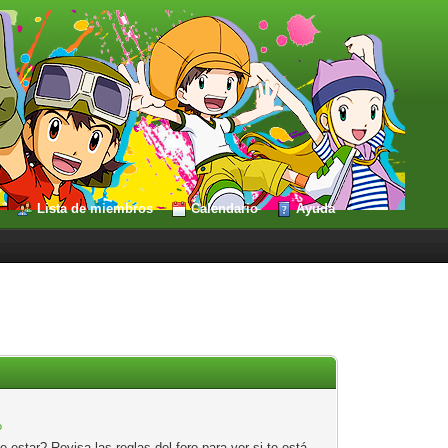
Lista de miembros
Calendario
Ayuda
?
estar? Revisa las reglas del foro para ver si te está