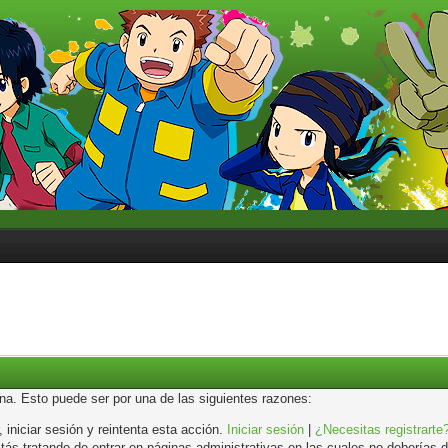
ina. Esto puede ser por una de las siguientes razones:
, iniciar sesión y reintenta esta acción.
Iniciar sesión
|
¿Necesitas registrarte
s tratando de entrar en páginas administrativas en las cuales no deberías de 