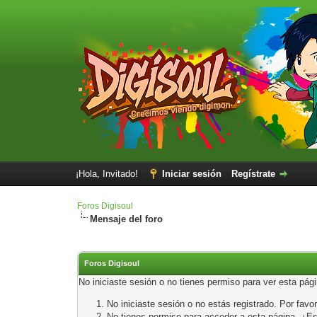
¡Hola, Invitado!
Iniciar sesión
Regístrate
Foros Digisoul
Mensaje del foro
Foros Digisoul
No iniciaste sesión o no tienes permiso para ver esta pág
No iniciaste sesión o no estás registrado. Por favor
No tienes permiso para acceder a esta página. ¿Está