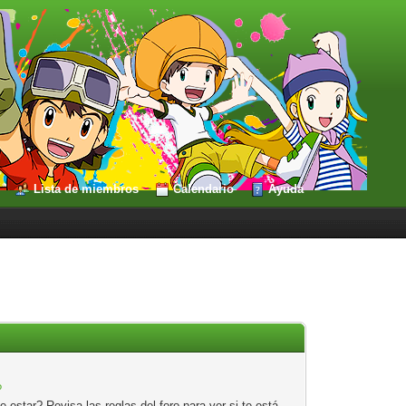
Lista de miembros
Calendario
Ayuda
?
estar? Revisa las reglas del foro para ver si te está