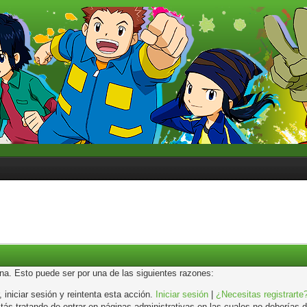
ina. Esto puede ser por una de las siguientes razones:
, iniciar sesión y reintenta esta acción.
Iniciar sesión
|
¿Necesitas registrarte
s tratando de entrar en páginas administrativas en las cuales no deberías de 