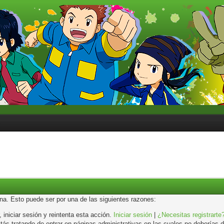
ina. Esto puede ser por una de las siguientes razones:
, iniciar sesión y reintenta esta acción.
Iniciar sesión
|
¿Necesitas registrarte
s tratando de entrar en páginas administrativas en las cuales no deberías de 