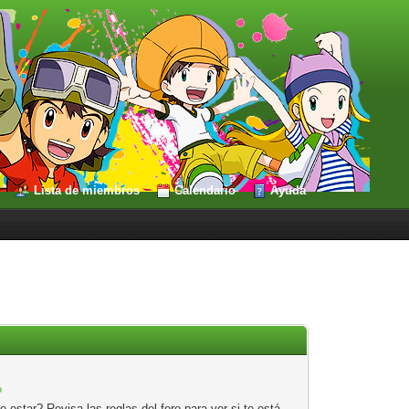
Lista de miembros
Calendario
Ayuda
?
estar? Revisa las reglas del foro para ver si te está