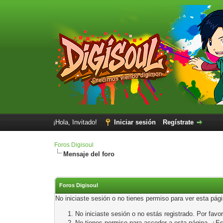
¡Hola, Invitado!
Iniciar sesión
Regístrate
Foros Digisoul
Mensaje del foro
Foros Digisoul
No iniciaste sesión o no tienes permiso para ver esta pág
No iniciaste sesión o no estás registrado. Por favor
No tienes permiso para acceder a esta página. ¿Está