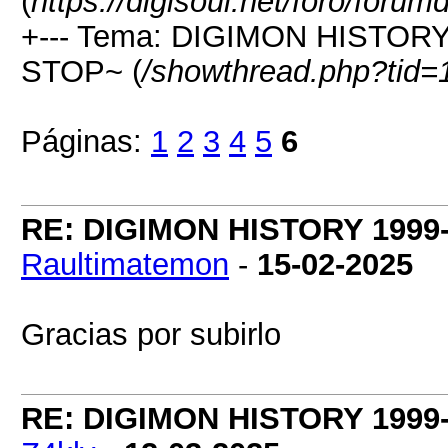
(
https://digisoul.net/foro/forum
+--- Tema: DIGIMON HISTORY
STOP~ (
/showthread.php?tid=
Páginas:
1
2
3
4
5
6
RE: DIGIMON HISTORY 1999-
Raultimatemon
-
15-02-2025
Gracias por subirlo
RE: DIGIMON HISTORY 1999-