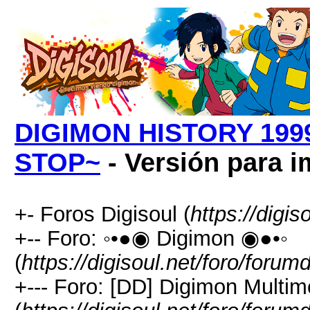
DIGIMON HISTORY 1999
STOP~
- Versión para 
+- Foros Digisoul (
https://digis
+-- Foro: ◦•●◉ Digimon ◉●•◦
(
https://digisoul.net/foro/forum
+--- Foro: [DD] Digimon Multim