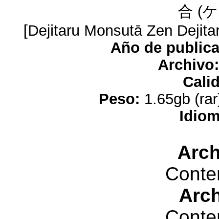
合 (
[Dejitaru Monsutā Zen Dejit
Año de publica
Archivo:
Cali
Peso:
1.65gb (rar
Idiom
Arch
Conte
Arc
Conte