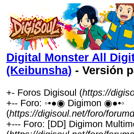
Digital Monster All Dig
(Keibunsha)
- Versión 
+- Foros Digisoul (
https://digis
+-- Foro: ◦•●◉ Digimon ◉●•◦
(
https://digisoul.net/foro/forum
+--- Foro: [DD] Digimon Multim