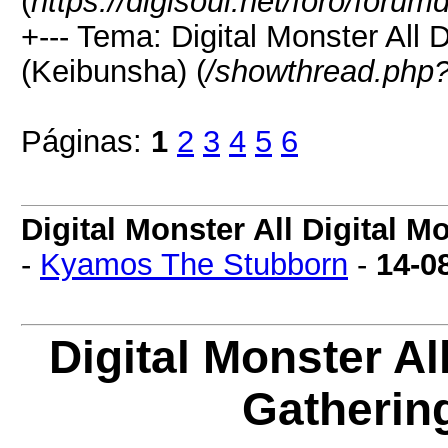
(
https://digisoul.net/foro/forum
+--- Tema: Digital Monster All 
(Keibunsha) (
/showthread.php?
Páginas:
1
2
3
4
5
6
Digital Monster All Digital 
-
Kyamos The Stubborn
-
14-0
Digital Monster Al
Gatherin