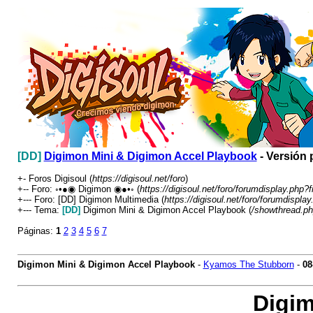
[DD]
Digimon Mini & Digimon Accel Playbook
- Versión 
+- Foros Digisoul (
https://digisoul.net/foro
)
+-- Foro: ◦•●◉ Digimon ◉●•◦ (
https://digisoul.net/foro/forumdisplay.php?f
+--- Foro: [DD] Digimon Multimedia (
https://digisoul.net/foro/forumdispla
+--- Tema:
[DD]
Digimon Mini & Digimon Accel Playbook (
/showthread.ph
Páginas:
1
2
3
4
5
6
7
Digimon Mini & Digimon Accel Playbook
-
Kyamos The Stubborn
-
08
Digim