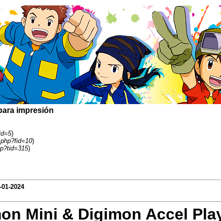
para impresión
id=5
)
y.php?fid=10
)
p?tid=315
)
-01-2024
on Mini & Digimon Accel Pl