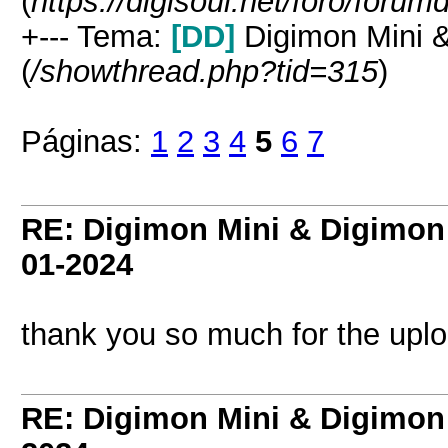
(
https://digisoul.net/foro/forum
+--- Tema:
[DD]
Digimon Mini &
(
/showthread.php?tid=315
)
Páginas:
1
2
3
4
5
6
7
RE: Digimon Mini & Digimon
01-2024
thank you so much for the upl
RE: Digimon Mini & Digimon