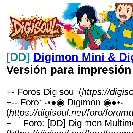
[DD]
Digimon Mini & Di
Versión para impresión
+- Foros Digisoul (
https://digis
+-- Foro: ◦•●◉ Digimon ◉●•◦
(
https://digisoul.net/foro/forum
+--- Foro: [DD] Digimon Multim