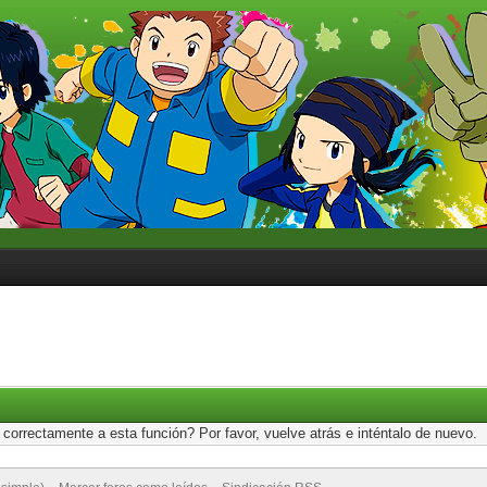
correctamente a esta función? Por favor, vuelve atrás e inténtalo de nuevo.