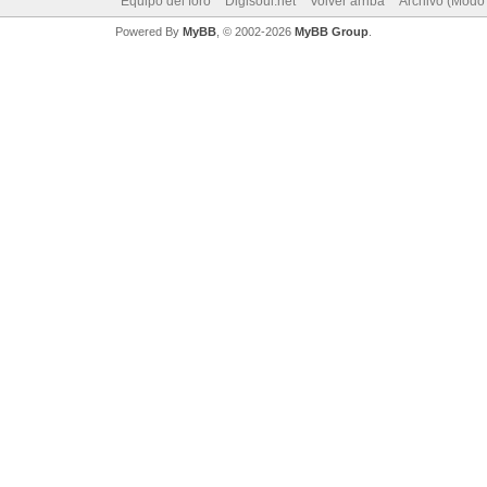
Equipo del foro
Digisoul.net
Volver arriba
Archivo (Modo
Powered By
MyBB
, © 2002-2026
MyBB Group
.