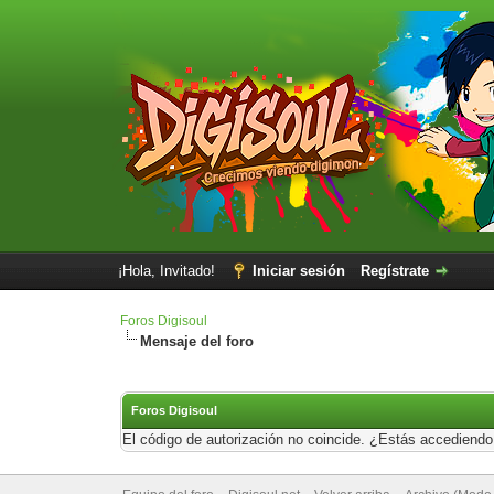
¡Hola, Invitado!
Iniciar sesión
Regístrate
Foros Digisoul
Mensaje del foro
Foros Digisoul
El código de autorización no coincide. ¿Estás accediendo 