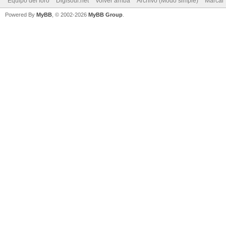
Equipo del foro
Digisoul.net
Volver arriba
Archivo (Modo simple)
Marcar 
Powered By
MyBB
, © 2002-2026
MyBB Group
.