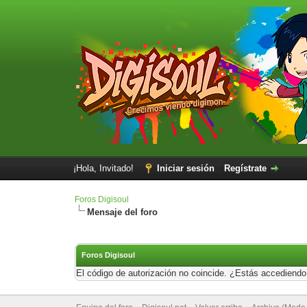
¡Hola, Invitado!
Iniciar sesión
Regístrate
Foros Digisoul
Mensaje del foro
Foros Digisoul
El código de autorización no coincide. ¿Estás accediendo 