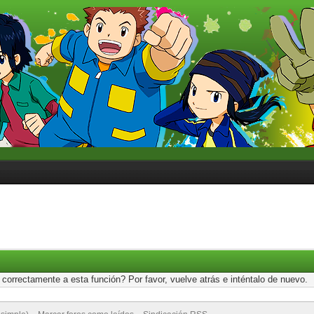
correctamente a esta función? Por favor, vuelve atrás e inténtalo de nuevo.