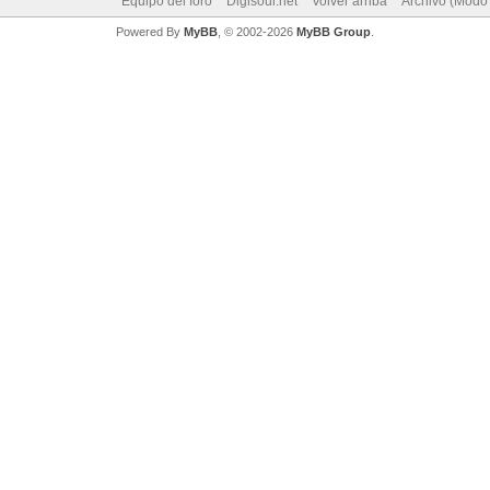
Equipo del foro
Digisoul.net
Volver arriba
Archivo (Modo
Powered By
MyBB
, © 2002-2026
MyBB Group
.