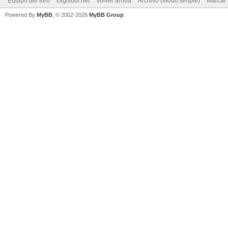
Equipo del foro
Digisoul.net
Volver arriba
Archivo (Modo simple)
Marcar 
Powered By
MyBB
, © 2002-2026
MyBB Group
.