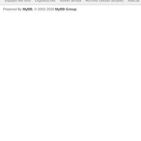
Equipo del foro
Digisoul.net
Volver arriba
Archivo (Modo simple)
Marcar 
Powered By
MyBB
, © 2002-2026
MyBB Group
.