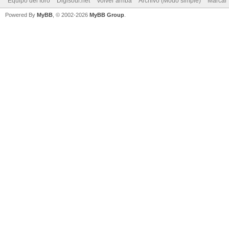
Equipo del foro
Digisoul.net
Volver arriba
Archivo (Modo simple)
Marcar 
Powered By
MyBB
, © 2002-2026
MyBB Group
.