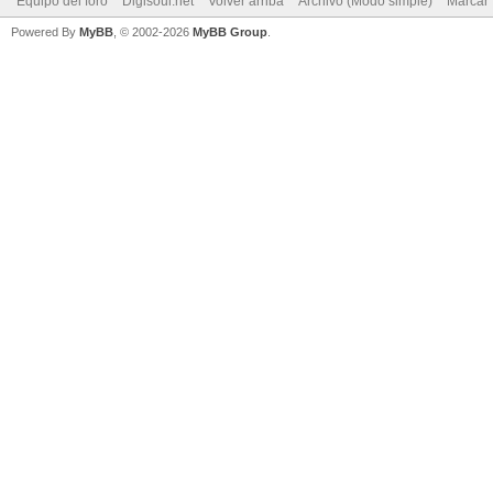
Equipo del foro
Digisoul.net
Volver arriba
Archivo (Modo simple)
Marcar 
Powered By
MyBB
, © 2002-2026
MyBB Group
.