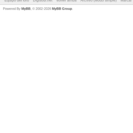
Equipo del foro
Digisoul.net
Volver arriba
Archivo (Modo simple)
Marcar 
Powered By
MyBB
, © 2002-2026
MyBB Group
.