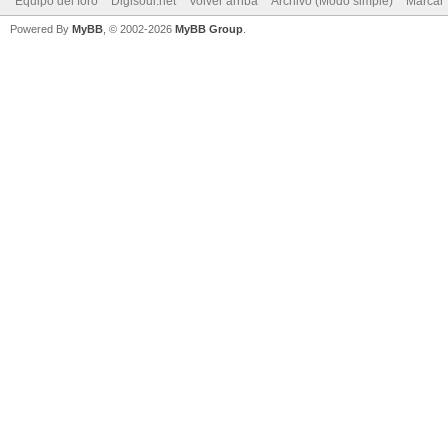
Equipo del foro
Digisoul.net
Volver arriba
Archivo (Modo simple)
Marcar 
Powered By
MyBB
, © 2002-2026
MyBB Group
.