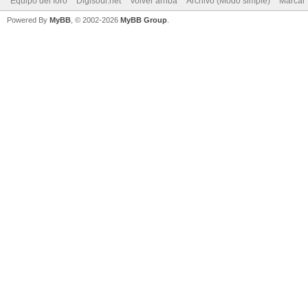
Equipo del foro
Digisoul.net
Volver arriba
Archivo (Modo simple)
Marcar 
Powered By
MyBB
, © 2002-2026
MyBB Group
.