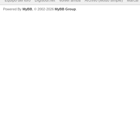
Equipo del foro
Digisoul.net
Volver arriba
Archivo (Modo simple)
Marcar 
Powered By
MyBB
, © 2002-2026
MyBB Group
.