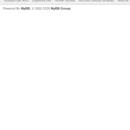
Equipo del foro
Digisoul.net
Volver arriba
Archivo (Modo simple)
Marcar 
Powered By
MyBB
, © 2002-2026
MyBB Group
.